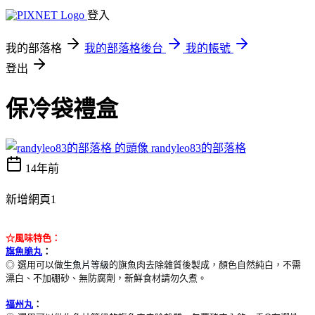
登入
我的部落格
我的部落格後台
我的帳號
登出
保冷袋禮盒
randyleo83的部落格
14年前
新增網頁1
☆風味特色：
旗魚脆丸
：
◎
選用可以做
生魚片等級
的旗魚肉去除雜質後製成，顏色自然純白，不需
漂白、不加硼砂、無防腐劑，新鮮食材請勿久煮。
福州丸
：