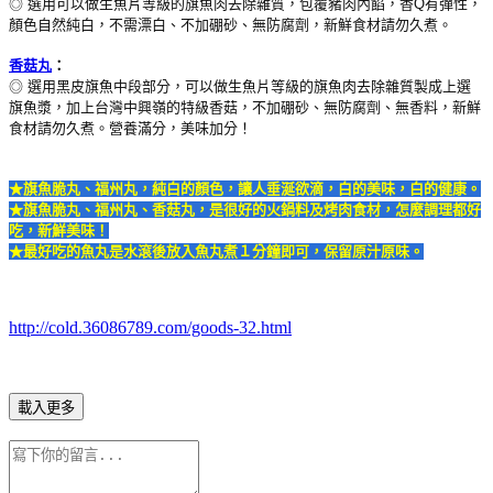
◎ 選用可以做生魚片等級的旗魚肉去除雜質，包覆豬肉內餡，香Q有彈性，
顏色自然純白，不需漂白、不加硼砂、無防腐劑，新鮮食材請勿久煮。
香菇丸
：
◎ 選用黑皮旗魚中段部分，可以做生魚片等級的旗魚肉去除雜質製成上選
旗魚漿，加上台灣中興嶺的特級香菇，不加硼砂、無防腐劑、無香料，新鮮
食材請勿久煮。營養滿分，美味加分！
★
旗魚脆丸、福州丸，純白的顏色，讓人垂涎欲滴，白的美味，白的健康。
★旗魚脆丸、福州丸、香菇丸，是很好的火鍋料及烤肉食材，怎麼調理都好
吃，新鮮美味！
★最好吃的魚丸是水滾後放入魚丸煮１分鐘即可，保留原汁原味。
http://cold.36086789.com/goods-32.html
載入更多