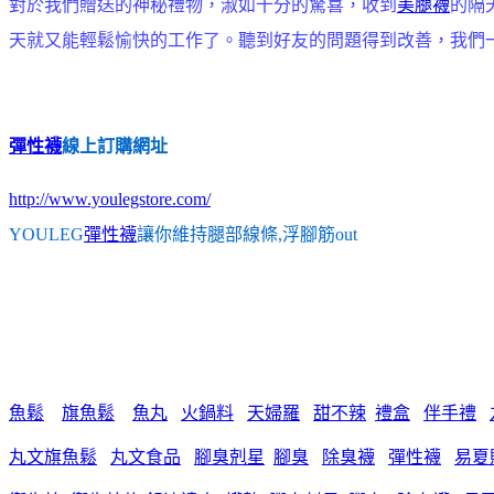
對於我們贈送的神秘禮物，淑如十分的驚喜，收到
美腿襪
的隔
天就又能輕鬆愉快的工作了。聽到好友的問題得到改善，我們
彈性襪
線上訂購網址
http://www.youlegstore.com/
YOULEG
彈性襪
讓你維持腿部線條,浮腳筋out
魚鬆
旗魚鬆
魚丸
火鍋料
天婦羅
甜不辣
禮盒
伴手禮
丸文旗魚鬆
丸文食品
腳臭剋星
腳臭
除臭襪
彈性襪
易夏