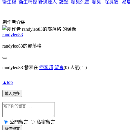
衛生棉
衛生棉條
舒適達人
護墊
腳臭剋星
腳臭
除臭襪
易
創作者介紹
randyleo83
randyleo83的部落格
randyleo83 發表在
痞客邦
留言
(0)
人氣(
1
)
▲top
載入更多
公開留言
私密留言
發佈留言