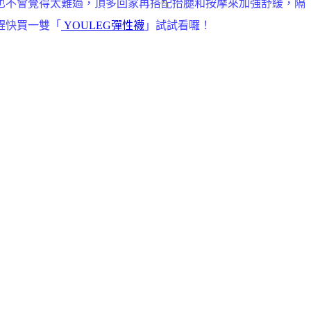
也不會覺得太難過，頂多回家再搭配抬腿和按摩來加強舒緩，隔
趕快買一雙「
YOULEG彈性襪
」試試看囉！