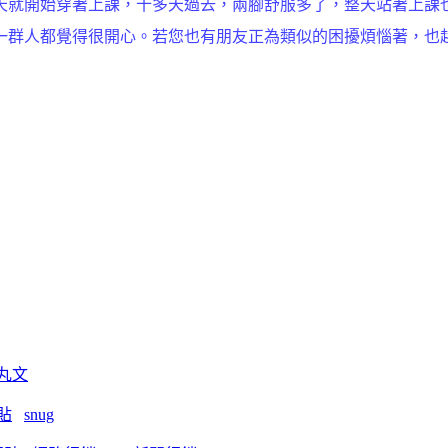
天就開始穿著上課，十多天過去，兩腳舒服多了，整天站著上課
一群人都覺得很開心。若您也有朋友正為類似的困擾煩惱著，也
丸文
貼
snug