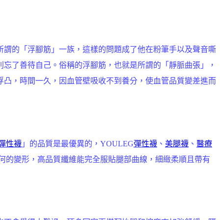
所謂的「浮腳筋」一族，這樣的問題成了他在粉筆手以及聲音嘶
別忘了善待自己。俗稱的浮腳筋，也就是所謂的「靜脈曲張」，
浮凸，時間一久，因血管壁吸收不到養分，使血管品質變差進而
彈性襪
」的品質是最優異的，YOULEG
彈性襪
、
美腿襪
、
醫療
何的變形，高品質纖維能完全服貼腿部曲線，細緻柔順且帶有