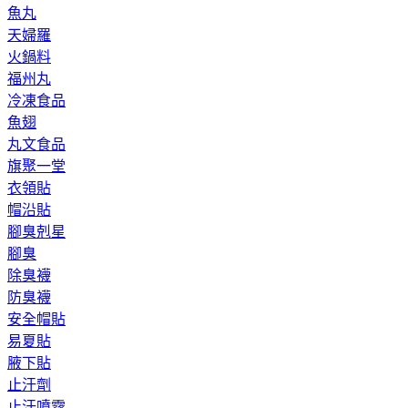
魚丸
天婦羅
火鍋料
福州丸
冷凍食品
魚翅
丸文食品
旗聚一堂
衣領貼
帽沿貼
腳臭剋星
腳臭
除臭襪
防臭襪
安全帽貼
易夏貼
腋下貼
止汗劑
止汗噴霧