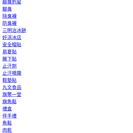
腳臭剋星
腳臭
除臭襪
防臭襪
三明治冰餅
好涼冰店
安全帽貼
易夏貼
腋下貼
止汗劑
止汗噴霧
鞋墊貼
丸文食品
旗聚一堂
旗魚鬆
禮盒
伴手禮
魚鬆
肉乾