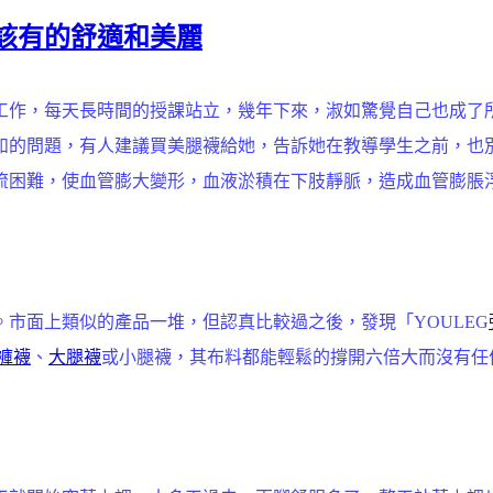
回該有的舒適和美麗
工作，每天長時間的授課站立，幾年下來，淑如驚覺自己也成了
如的問題，有人建議買美腿襪給她，告訴她在教導學生之前，也
流困難，使血管膨大變形，血液淤積在下肢靜脈，造成血管膨脹
市面上類似的產品一堆，但認真比較過之後，發現「YOULEG
褲襪
、
大腿襪
或小腿襪，其布料都能輕鬆的撐開六倍大而沒有任