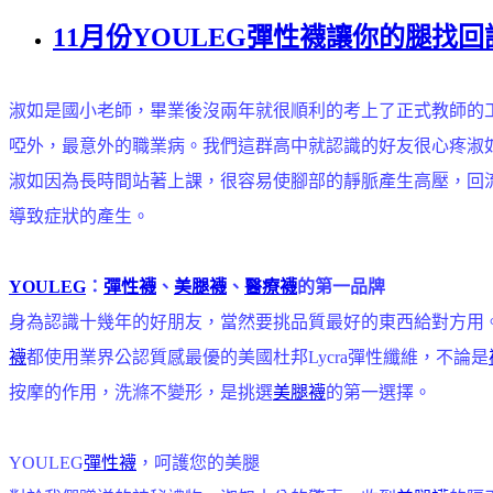
11月份YOULEG彈性襪讓你的腿找
淑如是國小老師，畢業後沒兩年就很順利的考上了正式教師的
啞外，最意外的職業病。我們這群高中就認識的好友很心疼淑
淑如因為長時間站著上課，很容易使腳部的靜脈產生高壓，回
導致症狀的產生。
YOULEG
：
彈性襪
、
美腿襪
、
醫療襪
的第一品牌
身為認識十幾年的好朋友，當然要挑品質最好的東西給對方用。
襪
都使用業界公認質感最優的美國杜邦Lycra彈性纖維，不論是
按摩的作用，洗滌不變形，是挑選
美腿襪
的第一選擇。
YOULEG
彈性襪
，呵護您的美腿