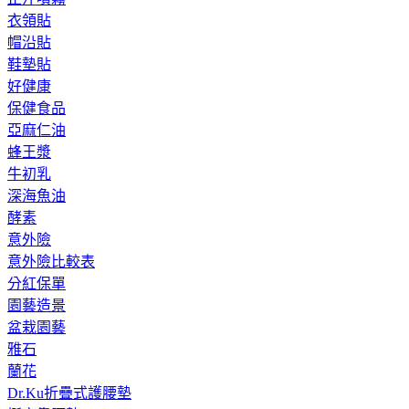
衣領貼
帽沿貼
鞋墊貼
好健康
保健食品
亞麻仁油
蜂王漿
牛初乳
深海魚油
酵素
意外險
意外險比較表
分紅保單
園藝造景
盆栽園藝
雅石
蘭花
Dr.Ku折疊式護腰墊