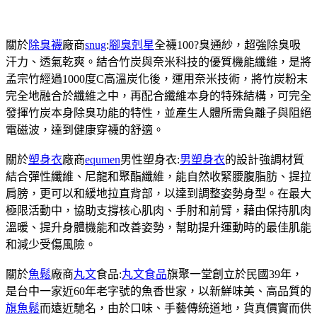
關於
除臭襪
廠商
snug
:
腳臭剋星
全襪100?臭通紗，超強除臭吸
汗力、透氣乾爽。結合竹炭與奈米科技的優質機能纖維，是將
孟宗竹經過1000度C高溫炭化後，運用奈米技術，將竹炭粉末
完全地融合於纖維之中，再配合纖維本身的特殊結構，可完全
發揮竹炭本身除臭功能的特性，並產生人體所需負離子與阻絕
電磁波，達到健康穿襪的舒適。
關於
塑身衣
廠商
equmen
男性塑身衣:
男塑身衣
的設計強調材質
結合彈性纖維、尼龍和聚酯纖維，能自然收緊腰腹脂肪、提拉
肩膀，更可以和緩地拉直背部，以達到調整姿勢身型。在最大
極限活動中，協助支撐核心肌肉、手肘和前臂，藉由保持肌肉
溫暖、提升身體機能和改善姿勢，幫助提升運動時的最佳肌能
和減少受傷風險。
關於
魚鬆
廠商
丸文
食品:
丸文食品
旗聚一堂創立於民國39年，
是台中一家近60年老字號的魚香世家，以新鮮味美、高品質的
旗魚鬆
而遠近馳名，由於口味、手藝傳統道地，貨真價實而供