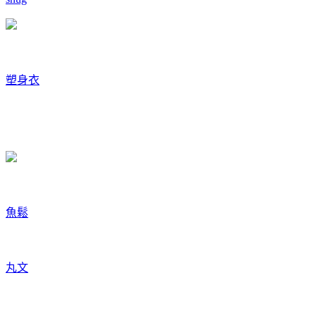
塑身衣
魚鬆
丸文