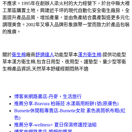
不應求。1995年在創辦人梁火村的大力經營下，於台中縣大裡
工業區購置土地，興建近千坪的現代自動化安全衛生廠房，全
面提升產品品質、增加產量，並由魚產結合農產製造更多元化
調理美食。2002年又導入品牌形象旗聚一堂而致力於產品包裝
的推廣。
關於
衛生棉
廠商
舒適達人
功能型草本
漢方衛生棉
:提供功能型
草本漢方衛生棉,包含日用型、夜用型、護墊型、量少型等衛
生棉產品資訊,天然草本舒緩經期悶熱不適
博客來網路書店-丹麥，生活旅行
推薦分享-Bravura 柏薇菈 水漾兩用粉餅1號(原膚色)
Burnetie休閒鞋專賣店-Burnetie女款 素色高筒帆布鞋(紅
色)
推薦分享-wellness+ 夏日保濕修護控油組
博客來網路書店-婚姻的獎賞