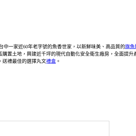
是台中一家近60年老字號的魚香世家，以新鮮味美、高品質的
旗魚
業區購置土地，興建近千坪的現代自動化安全衛生廠房，全面提
廣。送禮最佳的選擇丸文
禮盒
。