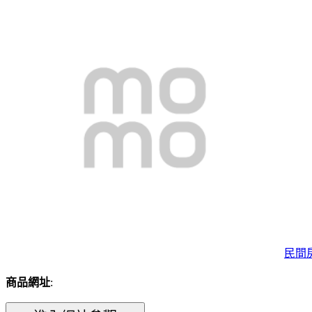
民間
商品網址
: