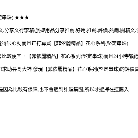
定串珠) ★★★
.分享文行李箱/旅遊用品分享推薦.好用.推薦.評價.熱銷.開箱文
覺得很心動而且正打算買【菲依麗精品】花心系列(堅定串珠)
會比較便宜，【菲依麗精品】花心系列(堅定串珠)而且24小時
也求助谷哥大神 發現【菲依麗精品】花心系列(堅定串珠)的評價真
,是因為比較有保障,也不會遇到詐騙集團,所以才選擇在這購入