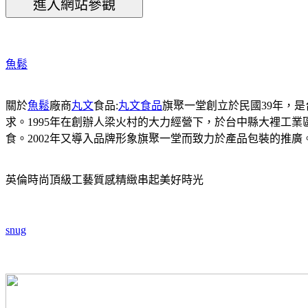
魚鬆
關於
魚鬆
廠商
丸文
食品:
丸文食品
旗聚一堂創立於民國39年，
求。1995年在創辦人梁火村的大力經營下，於台中縣大裡工
食。2002年又導入品牌形象旗聚一堂而致力於產品包裝的推
英倫時尚頂級工藝質感精緻串起美好時光
snug