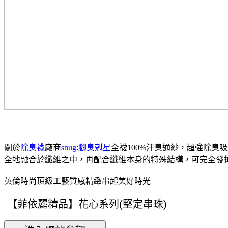
關於
除臭襪
廠商
snug
:
腳臭剋星
全襪100%汗臭通紗，超強除臭
全地融合於纖維之中，再配合纖維本身的特殊結構，可完全發
英倫時尚頂級工藝質感精緻串起美好時光