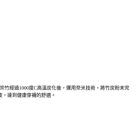
宗竹經過1000度C高溫炭化後，運用奈米技術，將竹炭粉末完
波，達到健康穿襪的舒適。