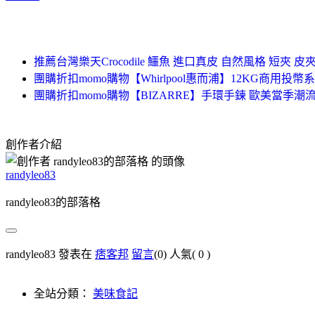
推薦台灣樂天Crocodile 鱷魚 進口真皮 自然風格 短夾 皮夾-黑
團購折扣momo購物【Whirlpool惠而浦】12KG商用投幣系
團購折扣momo購物【BIZARRE】手環手鍊 歐美當季潮
創作者介紹
randyleo83
randyleo83的部落格
randyleo83 發表在
痞客邦
留言
(0)
人氣(
0
)
全站分類：
美味食記